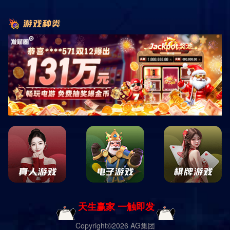
的、舒适的健身房是我们的首要任务。得益于我们拥有专业的健身导
师建议，规划出不同类型的锻炼区域，让健身房更具吸引力，为客户
打造专业化程度更高的训练中心，帮助健身爱好者增强心血管强度，
燃烧热量和关节灵活性，并通过自然运动产生的动作刺激身体的日常
机能。
无论您的可使用空间面积是100 平米、150平米 、 200 平米或
400平米，我们总有一款定制式策划方案可满足您的需要。即使只有
20 平米面积也足够用来策划一种基于锻炼的生活方式，无论您的可用
空间是多少，我们都可以帮您创建一个完整、高效和热情的健身区
域。以下是我们提供的一些成功策划方案：